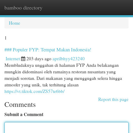
bamboo directory
Togg
navi
Home
1
### Populer FYP: Tempat Makan Indonesia!
Internet
203 days ago
aprilbhyy423240
Membludaknya unggahan di halaman FYP Anda belakangan
mungkin didominasi oleh ramainya restoran nusantara yang
menjadi sorotan. Dari makanan yang menggugah selera hingga
atmosfer yang unik, tak terhitung alasan
https://vt.tiktok.com/ZS57te6bb/
Report this page
Comments
Submit a Comment