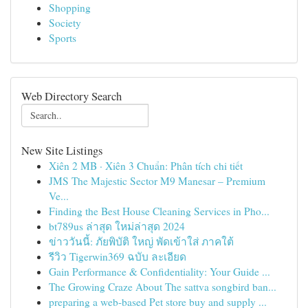
Shopping
Society
Sports
Web Directory Search
New Site Listings
Xiên 2 MB · Xiên 3 Chuẩn: Phân tích chi tiết
JMS The Majestic Sector M9 Manesar – Premium
Ve...
Finding the Best House Cleaning Services in Pho...
bt789us ล่าสุด ใหม่ล่าสุด 2024
ข่าววันนี้: ภัยพิบัติ ใหญ่ พัดเข้าใส่ ภาคใต้
รีวิว Tigerwin369 ฉบับ ละเอียด
Gain Performance & Confidentiality: Your Guide ...
The Growing Craze About The sattva songbird ban...
preparing a web-based Pet store buy and supply ...