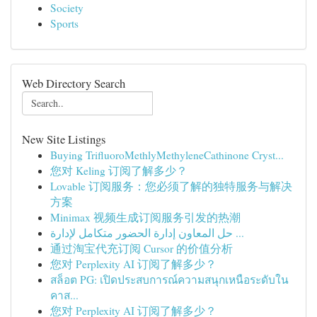
Society
Sports
Web Directory Search
New Site Listings
Buying TriﬂuoroMethlyMethyleneCathinone Cryst...
您对 Keling 订阅了解多少？
Lovable 订阅服务：您必须了解的独特服务与解决
方案
Minimax 视频生成订阅服务引发的热潮
حل المعاون إدارة الحضور متكامل لإدارة ...
通过淘宝代充订阅 Cursor 的价值分析
您对 Perplexity AI 订阅了解多少？
สล็อต PG: เปิดประสบการณ์ความสนุกเหนือระดับใน
คาส...
您对 Perplexity AI 订阅了解多少？