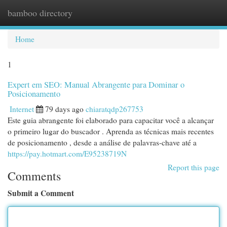
bamboo directory
Togg
navi
Home
1
Expert em SEO: Manual Abrangente para Dominar o
Posicionamento
Internet
79 days ago
chiaratqdp267753
Este guia abrangente foi elaborado para capacitar você a alcançar
o primeiro lugar do buscador . Aprenda as técnicas mais recentes
de posicionamento , desde a análise de palavras-chave até a
https://pay.hotmart.com/E95238719N
Report this page
Comments
Submit a Comment