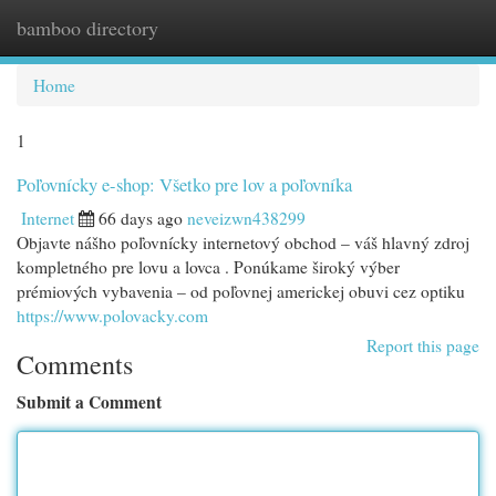
bamboo directory
Togg
navi
Home
1
Poľovnícky e-shop: Všetko pre lov a poľovníka
Internet
66 days ago
neveizwn438299
Objavte nášho poľovnícky internetový obchod – váš hlavný zdroj
kompletného pre lovu a lovca . Ponúkame široký výber
prémiových vybavenia – od poľovnej americkej obuvi cez optiku
https://www.polovacky.com
Report this page
Comments
Submit a Comment