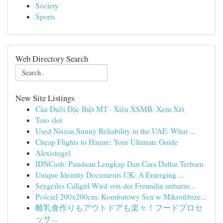
Society
Sports
Web Directory Search
New Site Listings
Cầu Đuôi Đặc Biệt MT · Xiên XSMB: Xem Xét
Toto slot
Used Nissan Sunny Reliability in the UAE: What ...
Cheap Flights to Harare: Your Ultimate Guide
Alexistogel
IDNCash: Panduan Lengkap Dan Cara Daftar Terbaru
Unique Identity Documents UK: A Emerging ...
Sexgeiles Callgirl Wird von der Freundin unbarm...
Pościel 200x200cm: Komfortowy Sen w Mikrofibrze...
離乳食作りもアウトドアも楽々！フードプロセ
ッサ...