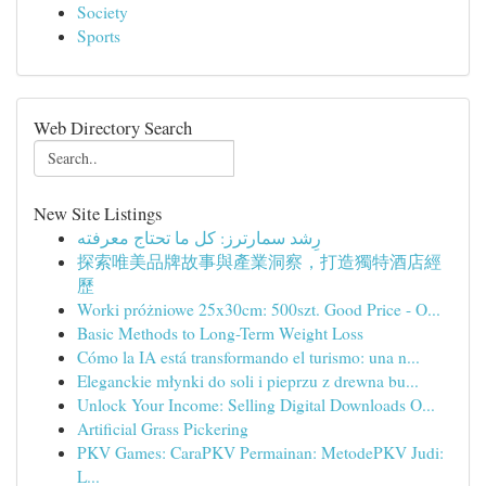
Society
Sports
Web Directory Search
New Site Listings
رِشد سمارترز: كل ما تحتاج معرفته
探索唯美品牌故事與產業洞察，打造獨特酒店經
歷
Worki próżniowe 25x30cm: 500szt. Good Price - O...
Basic Methods to Long-Term Weight Loss
Cómo la IA está transformando el turismo: una n...
Eleganckie młynki do soli i pieprzu z drewna bu...
Unlock Your Income: Selling Digital Downloads O...
Artificial Grass Pickering
PKV Games: CaraPKV Permainan: MetodePKV Judi:
L...