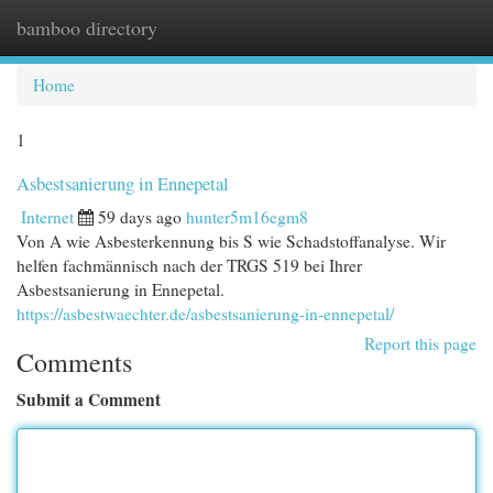
bamboo directory
Togg
navi
Home
1
Asbestsanierung in Ennepetal
Internet
59 days ago
hunter5m16egm8
Von A wie Asbesterkennung bis S wie Schadstoffanalyse. Wir
helfen fachmännisch nach der TRGS 519 bei Ihrer
Asbestsanierung in Ennepetal.
https://asbestwaechter.de/asbestsanierung-in-ennepetal/
Report this page
Comments
Submit a Comment