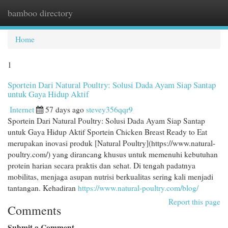
bamboo directory
Togg
navi
Home
1
Sportein Dari Natural Poultry: Solusi Dada Ayam Siap Santap
untuk Gaya Hidup Aktif
Internet
57 days ago
stevey356qqr9
Sportein Dari Natural Poultry: Solusi Dada Ayam Siap Santap
untuk Gaya Hidup Aktif Sportein Chicken Breast Ready to Eat
merupakan inovasi produk [Natural Poultry](https://www.natural-
poultry.com/) yang dirancang khusus untuk memenuhi kebutuhan
protein harian secara praktis dan sehat. Di tengah padatnya
mobilitas, menjaga asupan nutrisi berkualitas sering kali menjadi
tantangan. Kehadiran
https://www.natural-poultry.com/blog/
Report this page
Comments
Submit a Comment