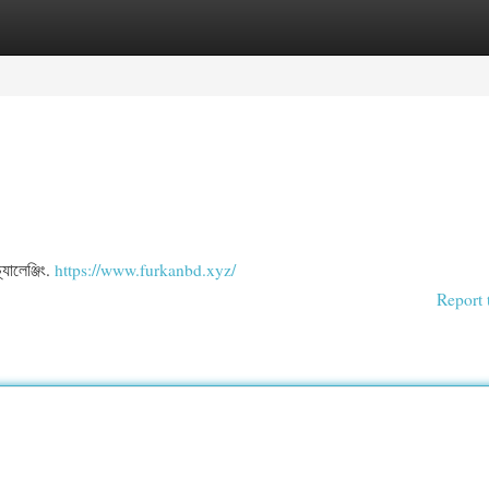
egories
Register
Login
যালেঞ্জিং.
https://www.furkanbd.xyz/
Report 