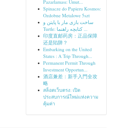
Pazarlaması: Umut...
Spinacze do Papieru Kosmos:
Ozdobne Metalowe 5szt
ساخت بازی مار با پایتن و
Turtle: کتابچه راهنما ...
印度直邮药房：正品保障
还是陷阱？
Embarking on the United
States : A Trip Through...
Permanent Permit Through
Investment Opportun...
酒店兼差：新手入門全攻
略
สล็อตเว็บตรง: เปิด
ประสบการณ์ใหม่แห่งความ
คุ้มค่า