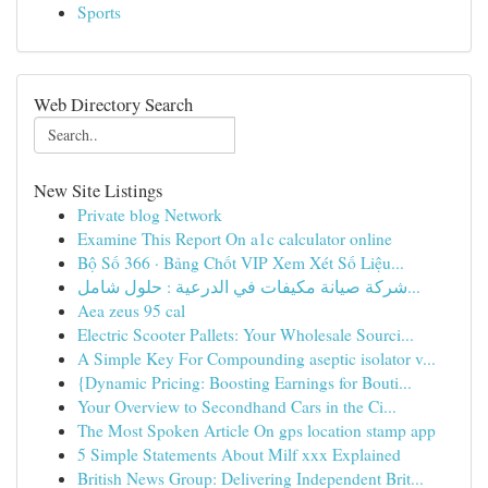
Sports
Web Directory Search
New Site Listings
Private blog Network
Examine This Report On a1c calculator online
Bộ Số 366 · Bảng Chốt VIP Xem Xét Số Liệu...
شركة صيانة مكيفات في الدرعية : حلول شامل...
Aea zeus 95 cal
Electric Scooter Pallets: Your Wholesale Sourci...
A Simple Key For Compounding aseptic isolator v...
{Dynamic Pricing: Boosting Earnings for Bouti...
Your Overview to Secondhand Cars in the Ci...
The Most Spoken Article On gps location stamp app
5 Simple Statements About Milf xxx Explained
British News Group: Delivering Independent Brit...