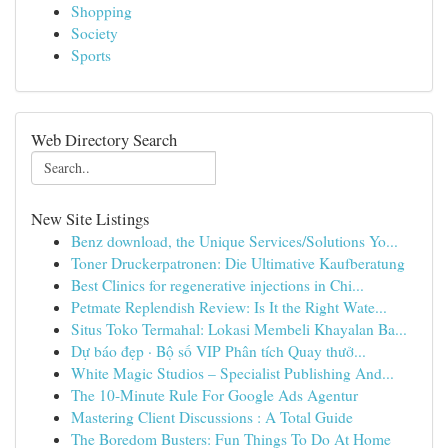
Shopping
Society
Sports
Web Directory Search
New Site Listings
Benz download, the Unique Services/Solutions Yo...
Toner Druckerpatronen: Die Ultimative Kaufberatung
Best Clinics for regenerative injections in Chi...
Petmate Replendish Review: Is It the Right Wate...
Situs Toko Termahal: Lokasi Membeli Khayalan Ba...
Dự báo đẹp · Bộ số VIP Phân tích Quay thưở...
White Magic Studios – Specialist Publishing And...
The 10-Minute Rule For Google Ads Agentur
Mastering Client Discussions : A Total Guide
The Boredom Busters: Fun Things To Do At Home