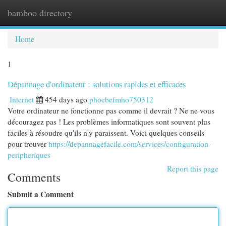
bamboo directory
Togg
navi
Home
1
Dépannage d'ordinateur : solutions rapides et efficaces
Internet
454 days ago
phoebefmho750312
Votre ordinateur ne fonctionne pas comme il devrait ? Ne ne vous
découragez pas ! Les problèmes informatiques sont souvent plus
faciles à résoudre qu'ils n'y paraissent. Voici quelques conseils
pour trouver
https://depannagefacile.com/services/configuration-
peripheriques
Report this page
Comments
Submit a Comment