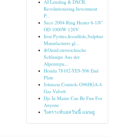
AI Lending & DSCR:
Revolutionizing Investment
P...
Seco 2004 Ring Heater 6-1/8"
OD 1000W 120V
Iron Pyrites,fessulfide,Sulphur
Manufacturer gl...
&Ouml;sterreichische
Schlampe Aus der
Alpenrepu...
Honda 78102-YE9-506 End
Plate
Johnson Controls G96HGA-4
Gas Valveb
Djs In Maine Can Be Fun For
Anyone
วิเคราะห์บอลวันนี้ แมนยู