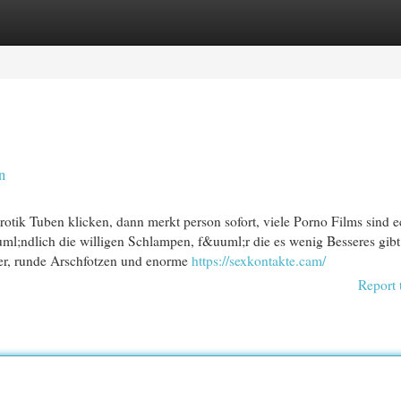
egories
Register
Login
n
rotik Tuben klicken, dann merkt person sofort, viele Porno Films sind e
uml;ndlich die willigen Schlampen, f&uuml;r die es wenig Besseres gibt
er, runde Arschfotzen und enorme
https://sexkontakte.cam/
Report 