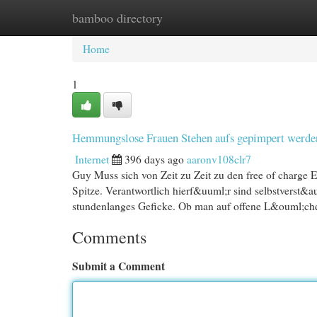
bamboo directory
Home
New Site Listings
Add Site
Cat
Home
1
Hemmungslose Frauen Stehen aufs gepimpert werde
Internet
396 days ago
aaronv108clr7
Guy Muss sich von Zeit zu Zeit zu den free of charge E
Spitze. Verantwortlich hierf&uuml;r sind selbstverst&a
stundenlanges Geficke. Ob man auf offene L&ouml;ch
Comments
Submit a Comment