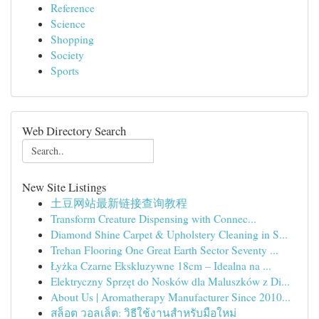
Reference
Science
Shopping
Society
Sports
Web Directory Search
New Site Listings
土豆网站最新链接查询教程
Transform Creature Dispensing with Connec...
Diamond Shine Carpet & Upholstery Cleaning in S...
Trehan Flooring One Great Earth Sector Seventy ...
Łyżka Czarne Ekskluzywne 18cm – Idealna na ...
Elektryczny Sprzęt do Nosków dla Maluszków z Di...
About Us | Aromatherapy Manufacturer Since 2010...
สล็อต วอลเล็ต: วิธีใช้งานสำหรับมือใหม่