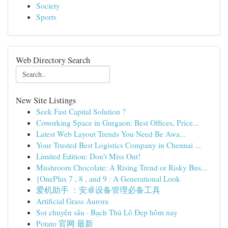
Society
Sports
Web Directory Search
New Site Listings
Seek Fast Capital Solution ?
Coworking Space in Gurgaon: Best Offices, Price...
Latest Web Layout Trends You Need Be Awa...
Your Trusted Best Logistics Company in Chennai ...
Limited Edition: Don't Miss Out!
Mushroom Chocolate: A Rising Trend or Risky Bus...
{OnePlus 7 , 8 , and 9 : A Generational Look
爱机助手 ：安卓设备管理必备工具
Artificial Grass Aurora
Soi chuyên sâu · Bạch Thủ Lô Đẹp hôm nay
Potato 官网 最新