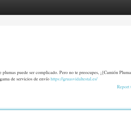
egories
Register
Login
orte plumas puede ser complicado. Pero no te preocupes, ¡{Camión Pluma
 gama de servicios de envío
https://gruasvidaltestal.es/
Report 