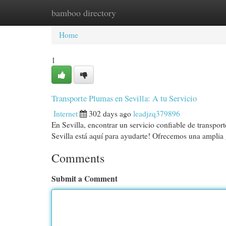
bamboo directory
Home
New Site Listings
Add Site
Cat
Home
1
Transporte Plumas en Sevilla: A tu Servicio
Internet
302 days ago
leadjzq379896
En Sevilla, encontrar un servicio confiable de transp
Sevilla está aquí para ayudarte! Ofrecemos una amplia
Comments
Submit a Comment