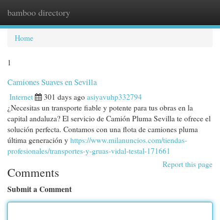
bamboo directory
Togg
navi
Home
1
Camiones Suaves en Sevilla
Internet
301 days ago
asiyavuhp332794
¿Necesitas un transporte fiable y potente para tus obras en la
capital andaluza? El servicio de Camión Pluma Sevilla te ofrece el
solución perfecta. Contamos con una flota de camiones pluma
última generación y
https://www.milanuncios.com/tiendas-
profesionales/transportes-y-gruas-vidal-testal-171661
Report this page
Comments
Submit a Comment