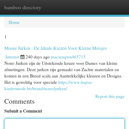
bamboo directory
Togg
navi
Home
1
Mooie Jurken : De Ideale Kiezen Voor Kleine Meisjes
Internet
240 days ago
macienqwn463715
Nono Jurken zijn de Uitstekende keuze voor Dames van kleine
afmetingen. Deze jurken zijn gemaakt van Zachte materialen en
komen in een Breed scala aan Aantrekkelijke kleuren en Designs.
Het is geweldig voor speciale
https://www.hupsa-
kindermode.be/brand/nono/jurken/
Report this page
Comments
Submit a Comment