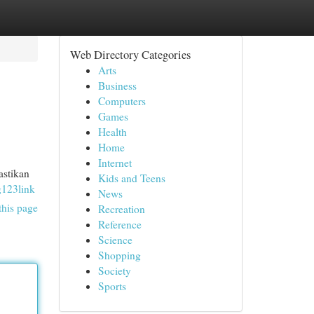
Web Directory Categories
Arts
Business
Computers
Games
Health
Home
Internet
astikan
Kids and Teens
ng123link
News
this page
Recreation
Reference
Science
Shopping
Society
Sports