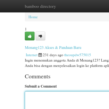
bamboo directory
Home
New Site Listings
Add Site
Cat
Home
1
Menang123 Akses & Panduan Baru
Internet
231 days ago
theoupdw575015
Ingin menemukan anggota Anda di Menang123? Langkah
Anda bisa dengan menyelesaikan login ke platform ap
Comments
Submit a Comment