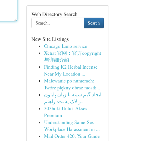
Web Directory Search
Search
New Site Listings
Chicago Limo service
Xchat 官网：官方copyright
与详细介绍
Finding K2 Herbal Incense
Near My Location ...
Malowanie po numerach:
Twórz piękny obraz mostk...
ایجاد گیم سینه با زبان پایتون
و لاک پشت: راهنم...
303hoki Untuk Akses
Premium
Understanding Same-Sex
Workplace Harassment in ...
Mail Order 420: Your Guide