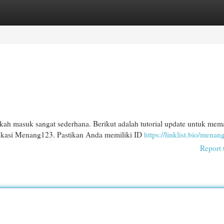
egories
Register
Login
 masuk sangat sederhana. Berikut adalah tutorial update untuk mem
likasi Menang123. Pastikan Anda memiliki ID
https://linklist.bio/mena
Report 